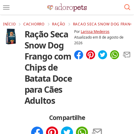
INÍCIO
CACHORRO
RAÇÃO
RACAO SECA SNOW DOG FRANGO
Ração Seca
Por
Larissa Medeiros
Atualizado em
8 de agosto de
Snow Dog
2026
Frango com
Compartilhar
Salvar
Chips de
Batata Doce
para Cães
Adultos
Compartilhe