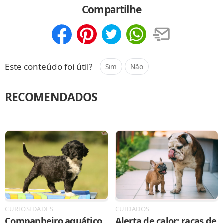
Compartilhe
Compartilhar
Salvar
Este conteúdo foi útil?
Sim
Não
RECOMENDADOS
CURIOSIDADES
CUIDADOS
Companheiro aquático
Alerta de calor: raças de