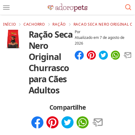
INÍCIO
CACHORRO
RAÇÃO
RACAO SECA NERO ORIGINAL C
Ração Seca
Por
Atualizado em
7 de agosto de
Nero
2026
Original
Compartilhar
Salvar
Churrasco
para Cães
Adultos
Compartilhe
Compartilhar
Salvar