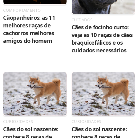
COMPORTAMENTO
Cãopanheiros: as 11
CUIDADOS
melhores raças de
Cães de focinho curto:
cachorros melhores
veja as 10 raças de cães
amigos do homem
braquicefálicos e os
cuidados necessários
CURIOSIDADES
CURIOSIDADES
Cães do sol nascente:
Cães do sol nascente:
conheça 8 raças de
conheça 8 raças de