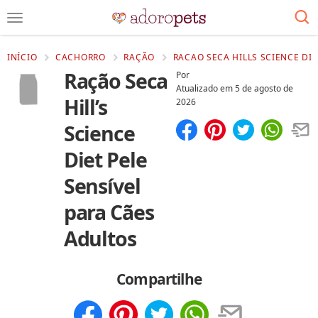
INÍCIO
CACHORRO
RAÇÃO
RACAO SECA HILLS SCIENCE DIE
Ração Seca
Por
Atualizado em
5 de agosto de
Hill’s
2026
Science
Compartilhar
Salvar
Diet Pele
Sensível
para Cães
Adultos
Compartilhe