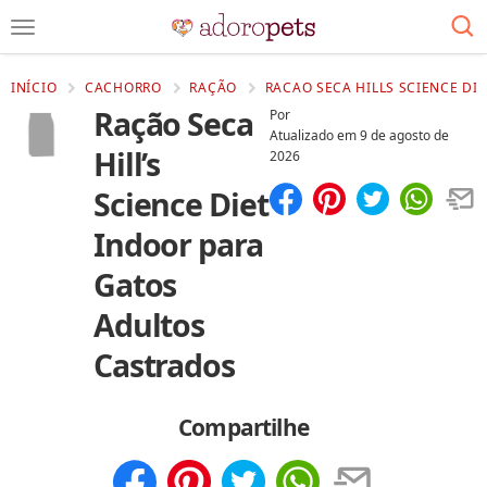
INÍCIO
CACHORRO
RAÇÃO
RACAO SECA HILLS SCIENCE DI
Ração Seca
Por
Atualizado em
9 de agosto de
Hill’s
2026
Science Diet
Compartilhar
Salvar
Indoor para
Gatos
Adultos
Castrados
Compartilhe