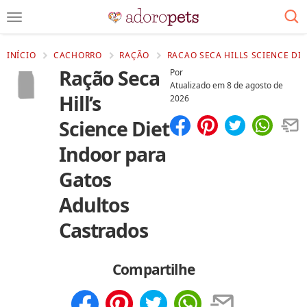
INÍCIO
CACHORRO
RAÇÃO
RACAO SECA HILLS SCIENCE DI
Ração Seca
Por
Atualizado em
8 de agosto de
Hill’s
2026
Science Diet
Compartilhar
Salvar
Indoor para
Gatos
Adultos
Castrados
Compartilhe