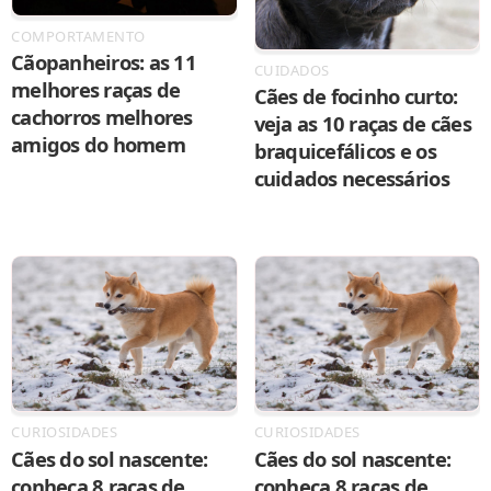
COMPORTAMENTO
Cãopanheiros: as 11
CUIDADOS
melhores raças de
Cães de focinho curto:
cachorros melhores
veja as 10 raças de cães
amigos do homem
braquicefálicos e os
cuidados necessários
CURIOSIDADES
CURIOSIDADES
Cães do sol nascente:
Cães do sol nascente:
conheça 8 raças de
conheça 8 raças de