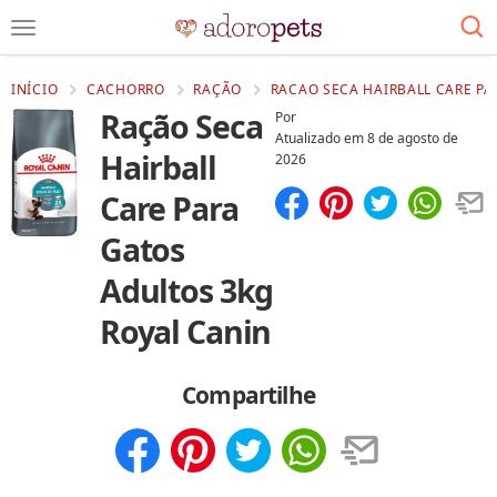
INÍCIO
CACHORRO
RAÇÃO
RACAO SECA HAIRBALL CARE PA
Ração Seca
Por
Atualizado em
8 de agosto de
Hairball
2026
Care Para
Compartilhar
Salvar
Gatos
Adultos 3kg
Royal Canin
Compartilhe
Compartilhar
Salvar