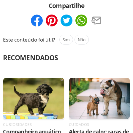
Compartilhe
Compartilhar
Salvar
Este conteúdo foi útil?
Sim
Não
RECOMENDADOS
CURIOSIDADES
CUIDADOS
Companheiro aquático
Alerta de calor: raças de