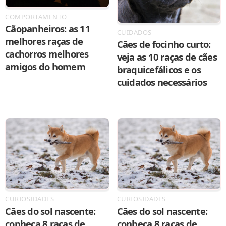
COMPORTAMENTO
Cãopanheiros: as 11
CUIDADOS
melhores raças de
Cães de focinho curto:
cachorros melhores
veja as 10 raças de cães
amigos do homem
braquicefálicos e os
cuidados necessários
CURIOSIDADES
CURIOSIDADES
Cães do sol nascente:
Cães do sol nascente:
conheça 8 raças de
conheça 8 raças de