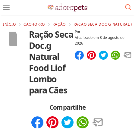
INÍCIO
CACHORRO
RAÇÃO
RACAO SECA DOC G NATURAL FO
Ração Seca
Por
Atualizado em
8 de agosto de
Doc.g
2026
Natural
Compartilhar
Salvar
Food Liof
Lombo
para Cães
Compartilhe
Compartilhar
Salvar