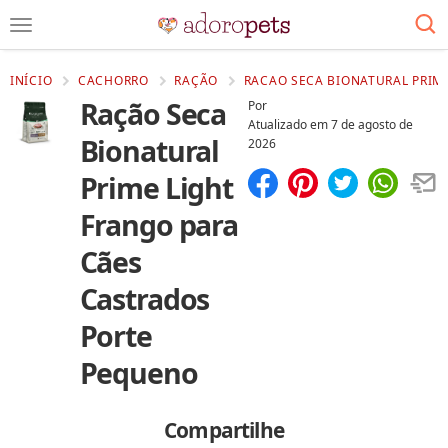
INÍCIO
CACHORRO
RAÇÃO
RACAO SECA BIONATURAL PRIM
Ração Seca
Por
Atualizado em
7 de agosto de
Bionatural
2026
Prime Light
Compartilhar
Salvar
Frango para
Cães
Castrados
Porte
Pequeno
Compartilhe