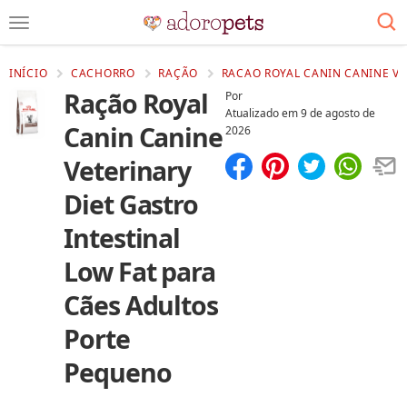
INÍCIO
CACHORRO
RAÇÃO
RACAO ROYAL CANIN CANINE VE
Ração Royal
Por
Atualizado em
9 de agosto de
Canin Canine
2026
Veterinary
Compartilhar
Salvar
Diet Gastro
Intestinal
Low Fat para
Cães Adultos
Porte
Pequeno