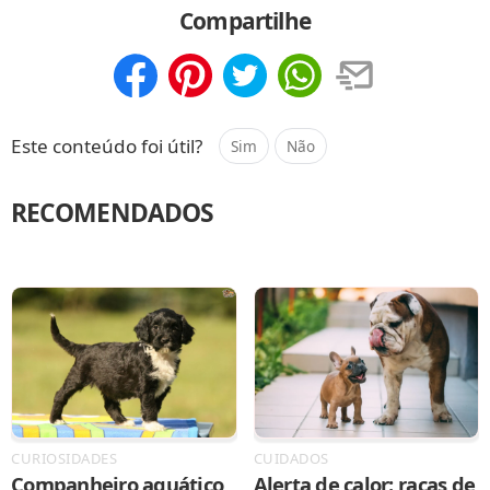
Compartilhe
Compartilhar
Salvar
Este conteúdo foi útil?
Sim
Não
RECOMENDADOS
CURIOSIDADES
CUIDADOS
Companheiro aquático
Alerta de calor: raças de