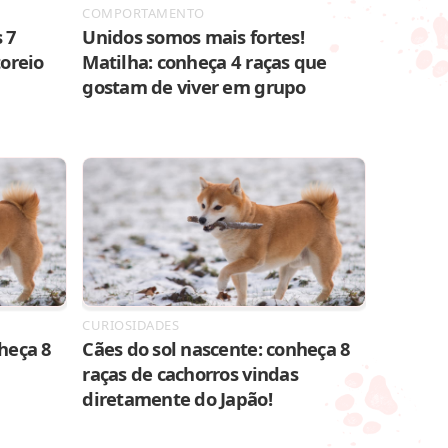
COMPORTAMENTO
 7
Unidos somos mais fortes!
toreio
Matilha: conheça 4 raças que
gostam de viver em grupo
CURIOSIDADES
heça 8
Cães do sol nascente: conheça 8
raças de cachorros vindas
diretamente do Japão!