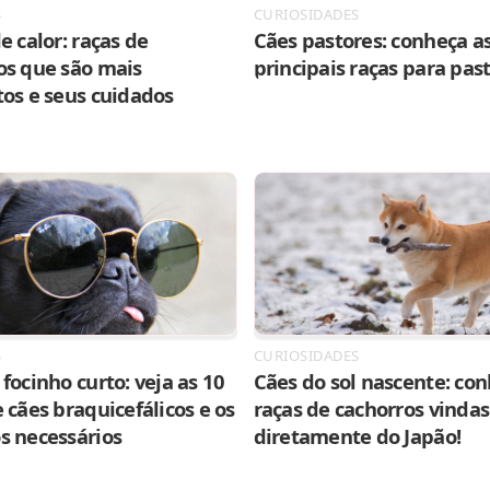
S
CURIOSIDADES
e calor: raças de
Cães pastores: conheça as
os que são mais
principais raças para pas
tos e seus cuidados
S
CURIOSIDADES
focinho curto: veja as 10
Cães do sol nascente: con
 cães braquicefálicos e os
raças de cachorros vindas
s necessários
diretamente do Japão!