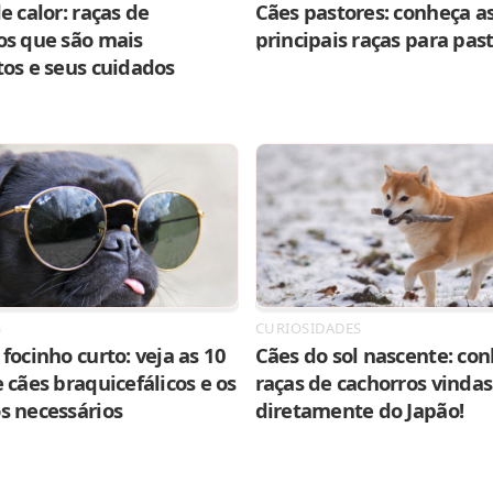
e calor: raças de
Cães pastores: conheça as
os que são mais
principais raças para pas
tos e seus cuidados
S
CURIOSIDADES
focinho curto: veja as 10
Cães do sol nascente: con
 cães braquicefálicos e os
raças de cachorros vindas
s necessários
diretamente do Japão!