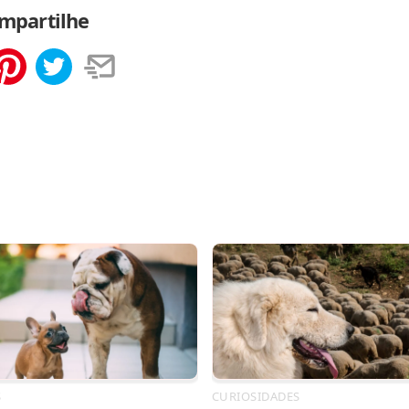
mpartilhe
tilhar
Salvar
S
CURIOSIDADES