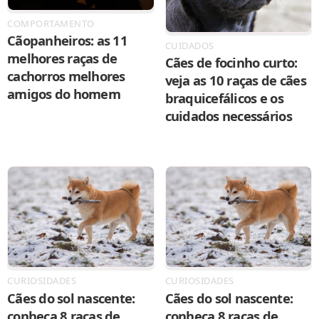
COMPORTAMENTO
Cãopanheiros: as 11
CUIDADOS
melhores raças de
Cães de focinho curto:
cachorros melhores
veja as 10 raças de cães
amigos do homem
braquicefálicos e os
cuidados necessários
CURIOSIDADES
CURIOSIDADES
Cães do sol nascente:
Cães do sol nascente:
conheça 8 raças de
conheça 8 raças de