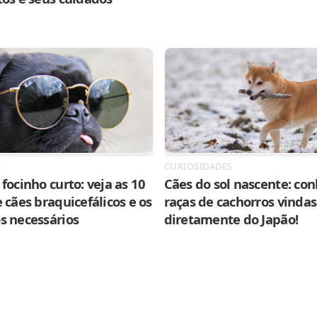
S
CURIOSIDADES
focinho curto: veja as 10
Cães do sol nascente: con
 cães braquicefálicos e os
raças de cachorros vindas
s necessários
diretamente do Japão!