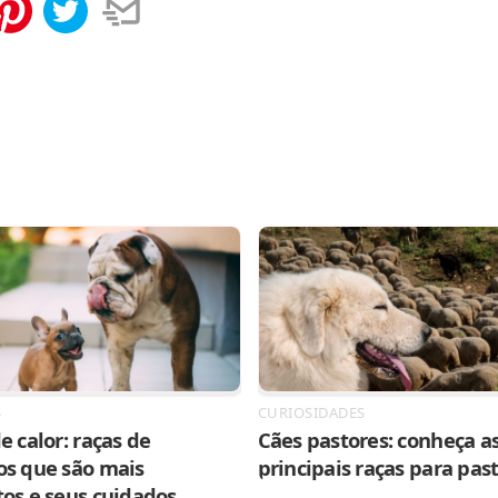
tilhar
Salvar
S
CURIOSIDADES
e calor: raças de
Cães pastores: conheça as
os que são mais
principais raças para pas
tos e seus cuidados