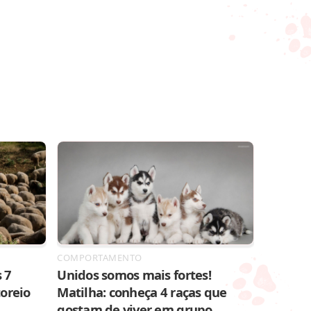
COMPORTAMENTO
 7
Unidos somos mais fortes!
toreio
Matilha: conheça 4 raças que
gostam de viver em grupo