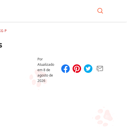
KG P
s
Por
Atualizado
em
8 de
agosto de
Compartilhar
Salvar
2026