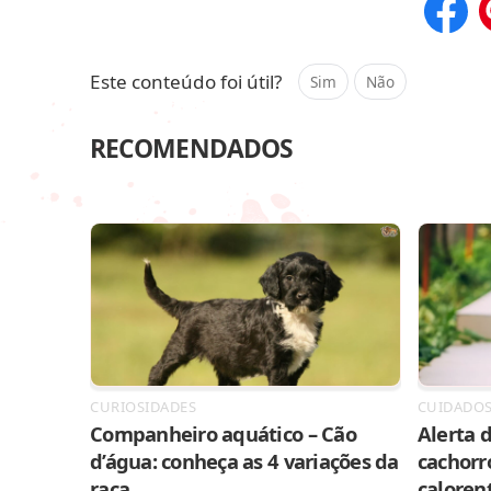
Compar
Este conteúdo foi útil?
Sim
Não
RECOMENDADOS
CURIOSIDADES
CUIDADO
Companheiro aquático – Cão
Alerta d
d’água: conheça as 4 variações da
cachorr
raça
caloren