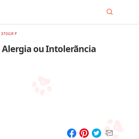
 370GR P
– Alergia ou Intolerãncia