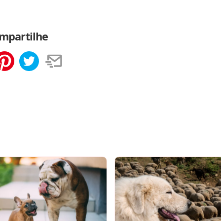
mpartilhe
tilhar
Salvar