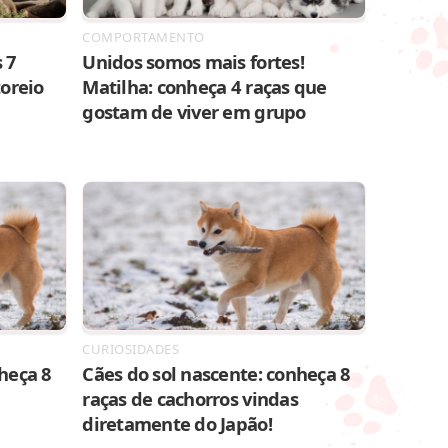
COMPORTAMENTO
 7
Unidos somos mais fortes!
toreio
Matilha: conheça 4 raças que
gostam de viver em grupo
CURIOSIDADES
heça 8
Cães do sol nascente: conheça 8
raças de cachorros vindas
diretamente do Japão!