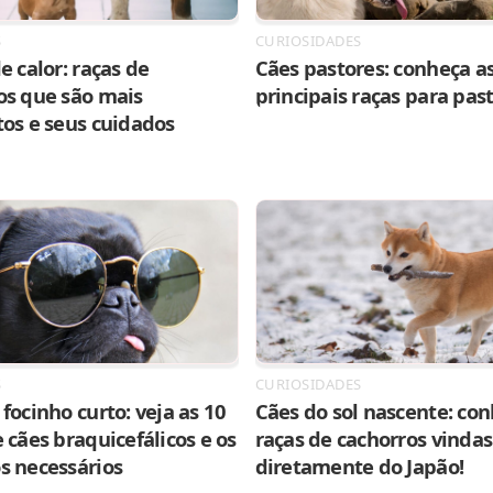
S
CURIOSIDADES
e calor: raças de
Cães pastores: conheça as
os que são mais
principais raças para pas
tos e seus cuidados
S
CURIOSIDADES
focinho curto: veja as 10
Cães do sol nascente: con
 cães braquicefálicos e os
raças de cachorros vindas
s necessários
diretamente do Japão!