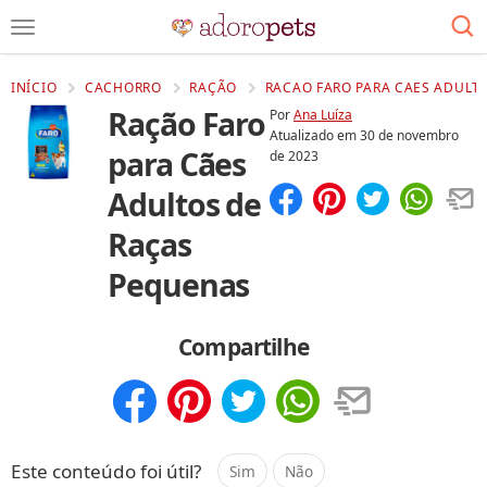
INÍCIO
CACHORRO
RAÇÃO
RACAO FARO PARA CAES ADULT
Ração Faro
Por
Ana Luíza
Atualizado em
30 de novembro
para Cães
de 2023
Adultos de
Compartilhar
Salvar
Raças
Pequenas
Compartilhe
Compartilhar
Salvar
Este conteúdo foi útil?
Sim
Não