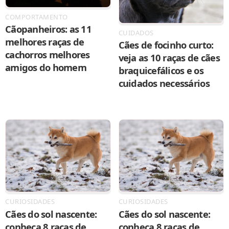
COMPORTAMENTO
Cãopanheiros: as 11
CUIDADOS
melhores raças de
Cães de focinho curto:
cachorros melhores
veja as 10 raças de cães
amigos do homem
braquicefálicos e os
cuidados necessários
CURIOSIDADES
CURIOSIDADES
Cães do sol nascente:
Cães do sol nascente:
conheça 8 raças de
conheça 8 raças de