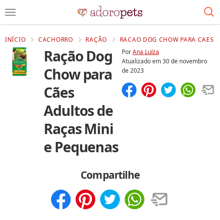
INÍCIO
CACHORRO
RAÇÃO
RACAO DOG CHOW PARA CAES A
Ração Dog
Por
Ana Luíza
Atualizado em
30 de novembro
Chow para
de 2023
Cães
Compartilhar
Salvar
Adultos de
Raças Mini
e Pequenas
Compartilhe
Compartilhar
Salvar