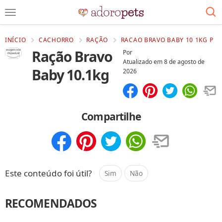
INÍCIO
CACHORRO
RAÇÃO
RACAO BRAVO BABY 10 1KG P
Ração Bravo
Por
Atualizado em
8 de agosto de
Baby 10.1kg
2026
Compartilhar
Salvar
Compartilhe
Compartilhar
Salvar
Este conteúdo foi útil?
Sim
Não
RECOMENDADOS