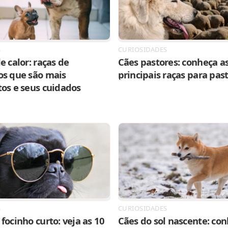
S
CURIOSIDADES
e calor: raças de
Cães pastores: conheça as
os que são mais
principais raças para pas
tos e seus cuidados
S
CURIOSIDADES
focinho curto: veja as 10
Cães do sol nascente: con