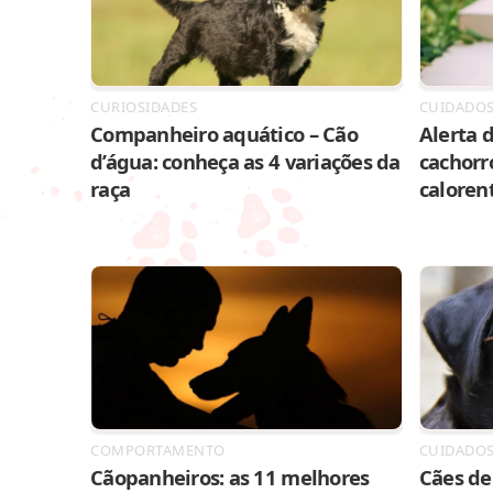
CURIOSIDADES
CUIDADO
Companheiro aquático – Cão
Alerta d
d’água: conheça as 4 variações da
cachorr
raça
caloren
COMPORTAMENTO
CUIDADO
Cãopanheiros: as 11 melhores
Cães de 