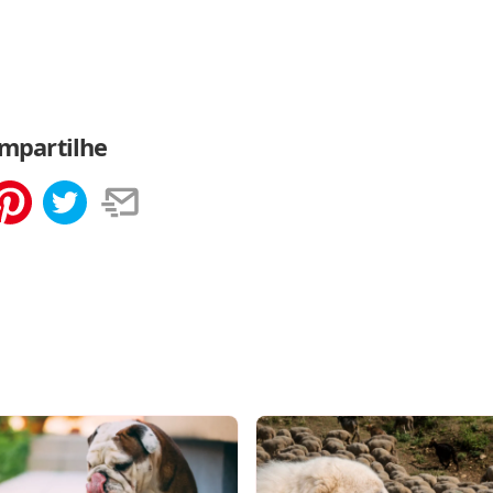
mpartilhe
tilhar
Salvar