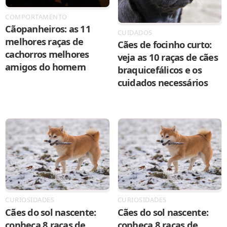
COMPORTAMENTO
Cãopanheiros: as 11
CUIDADOS
melhores raças de
Cães de focinho curto:
cachorros melhores
veja as 10 raças de cães
amigos do homem
braquicefálicos e os
cuidados necessários
CURIOSIDADES
CURIOSIDADES
Cães do sol nascente:
Cães do sol nascente:
conheça 8 raças de
conheça 8 raças de