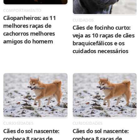
COMPORTAMENTO
Cãopanheiros: as 11
CUIDADOS
melhores raças de
Cães de focinho curto:
cachorros melhores
veja as 10 raças de cães
amigos do homem
braquicefálicos e os
cuidados necessários
CURIOSIDADES
CURIOSIDADES
Cães do sol nascente:
Cães do sol nascente:
conheça 8 raças de
conheça 8 raças de