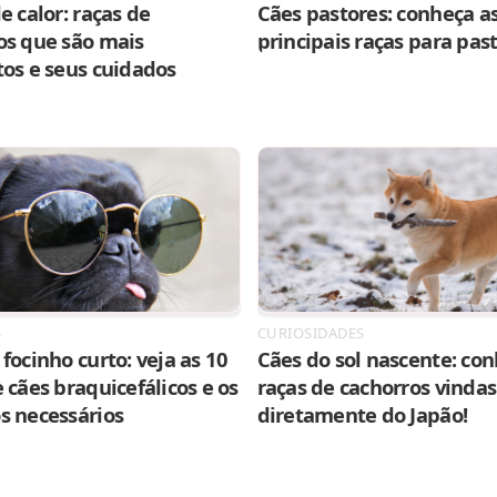
e calor: raças de
Cães pastores: conheça as
os que são mais
principais raças para pas
tos e seus cuidados
S
CURIOSIDADES
focinho curto: veja as 10
Cães do sol nascente: con
 cães braquicefálicos e os
raças de cachorros vindas
s necessários
diretamente do Japão!