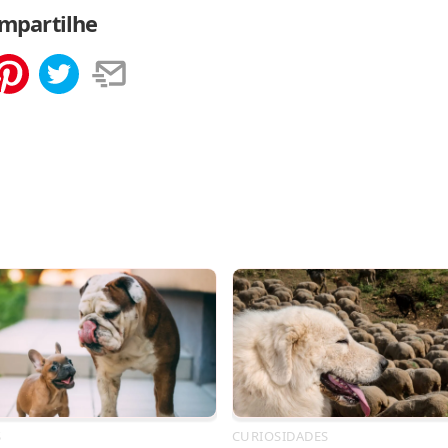
mpartilhe
tilhar
Salvar
S
CURIOSIDADES