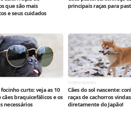
os que são mais
principais raças para pas
tos e seus cuidados
S
CURIOSIDADES
focinho curto: veja as 10
Cães do sol nascente: con
 cães braquicefálicos e os
raças de cachorros vindas
s necessários
diretamente do Japão!