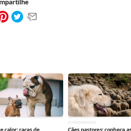
mpartilhe
tilhar
Salvar
S
CURIOSIDADES
e calor: raças de
Cães pastores: conheça as