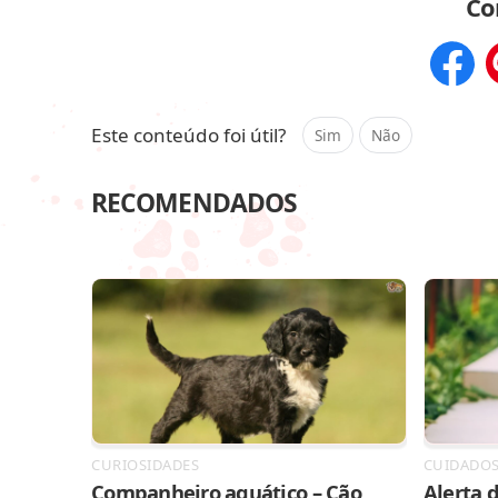
Co
Compar
Este conteúdo foi útil?
Sim
Não
RECOMENDADOS
CURIOSIDADES
CUIDADO
Companheiro aquático – Cão
Alerta d