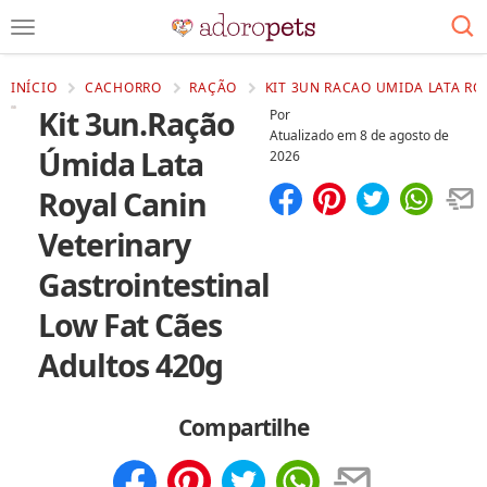
INÍCIO
CACHORRO
RAÇÃO
KIT 3UN RACAO UMIDA LATA RO
Kit 3un.Ração
Por
Atualizado em
8 de agosto de
Úmida Lata
2026
Royal Canin
Compartilhar
Salvar
Veterinary
Gastrointestinal
Low Fat Cães
Adultos 420g
Compartilhe