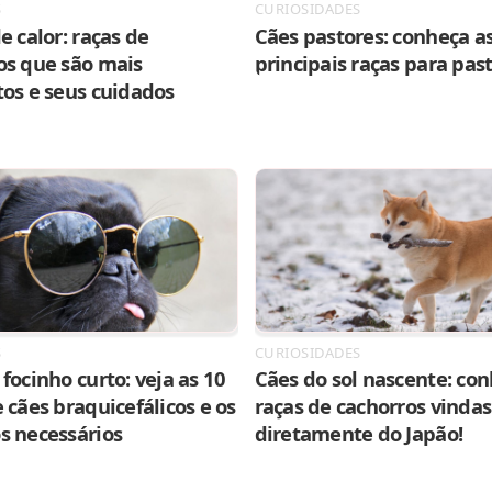
S
CURIOSIDADES
e calor: raças de
Cães pastores: conheça as
os que são mais
principais raças para pas
tos e seus cuidados
S
CURIOSIDADES
focinho curto: veja as 10
Cães do sol nascente: con
 cães braquicefálicos e os
raças de cachorros vindas
s necessários
diretamente do Japão!