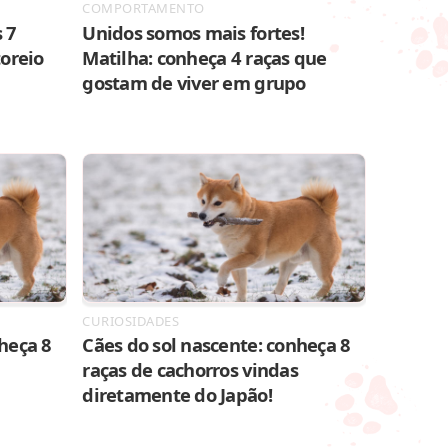
COMPORTAMENTO
 7
Unidos somos mais fortes!
toreio
Matilha: conheça 4 raças que
gostam de viver em grupo
CURIOSIDADES
heça 8
Cães do sol nascente: conheça 8
raças de cachorros vindas
diretamente do Japão!