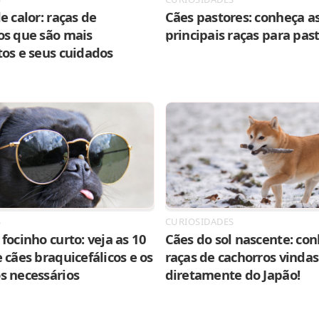
e calor: raças de
Cães pastores: conheça as
os que são mais
principais raças para pas
tos e seus cuidados
S
CURIOSIDADES
focinho curto: veja as 10
Cães do sol nascente: con
 cães braquicefálicos e os
raças de cachorros vindas
s necessários
diretamente do Japão!