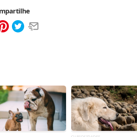
mpartilhe
tilhar
Salvar
S
CURIOSIDADES