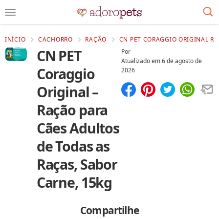
INÍCIO
CACHORRO
RAÇÃO
CN PET CORAGGIO ORIGINAL RA
CN PET
Por
Atualizado em
6 de agosto de
Coraggio
2026
Original –
Compartilhar
Salvar
Ração para
Cães Adultos
de Todas as
Raças, Sabor
Carne, 15kg
Compartilhe