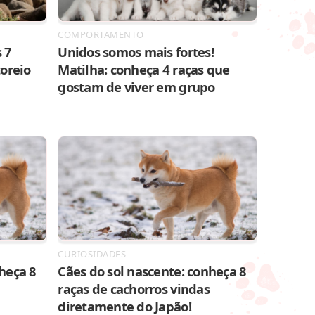
COMPORTAMENTO
 7
Unidos somos mais fortes!
toreio
Matilha: conheça 4 raças que
gostam de viver em grupo
CURIOSIDADES
heça 8
Cães do sol nascente: conheça 8
raças de cachorros vindas
diretamente do Japão!