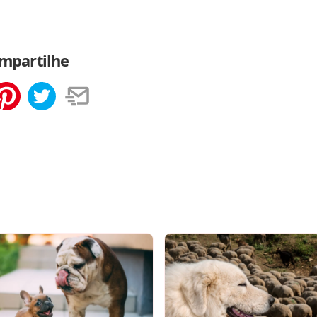
mpartilhe
tilhar
Salvar