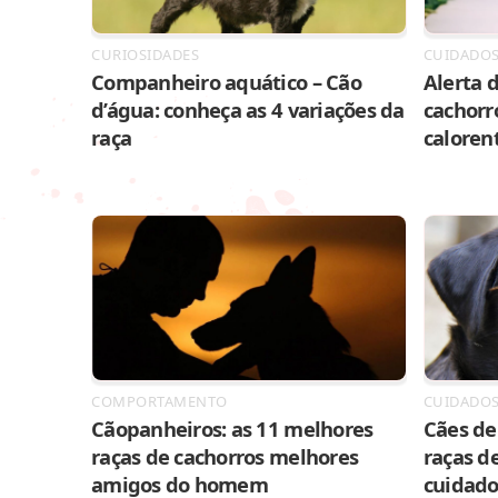
CURIOSIDADES
CUIDADO
Companheiro aquático – Cão
Alerta d
d’água: conheça as 4 variações da
cachorr
raça
caloren
COMPORTAMENTO
CUIDADO
Cãopanheiros: as 11 melhores
Cães de 
raças de cachorros melhores
raças de
amigos do homem
cuidado