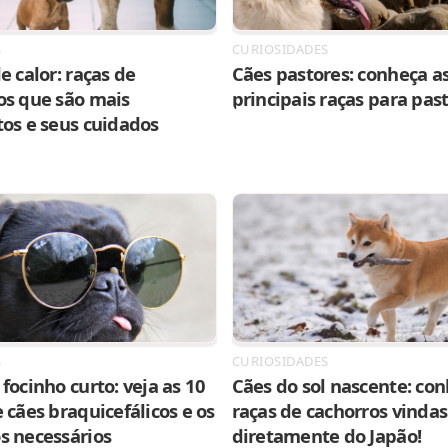
S
CURIOSIDADES
e calor: raças de
Cães pastores: conheça as
os que são mais
principais raças para pas
tos e seus cuidados
S
CURIOSIDADES
focinho curto: veja as 10
Cães do sol nascente: con
 cães braquicefálicos e os
raças de cachorros vindas
s necessários
diretamente do Japão!