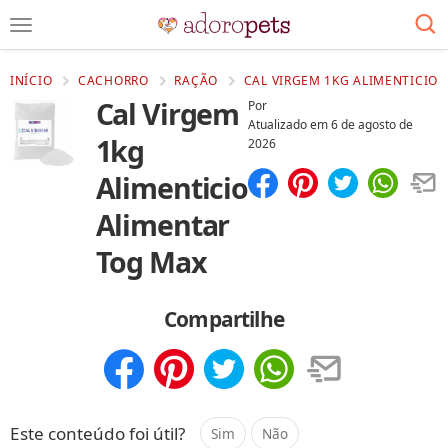
INÍCIO
CACHORRO
RAÇÃO
CAL VIRGEM 1KG ALIMENTICIO 
Cal Virgem
Por
Atualizado em
6 de agosto de
1kg
2026
Alimenticio
Compartilhar
Salvar
Alimentar
Tog Max
Compartilhe
Compartilhar
Salvar
Este conteúdo foi útil?
Sim
Não