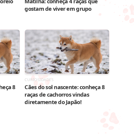
toreio
Matilha: conheça 4 raças que
gostam de viver em grupo
CURIOSIDADES
heça 8
Cães do sol nascente: conheça 8
raças de cachorros vindas
diretamente do Japão!