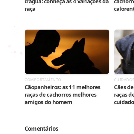
d’água: conheça as 4 variações da
cachorr
raça
caloren
COMPORTAMENTO
CUIDADO
Cãopanheiros: as 11 melhores
Cães de 
raças de cachorros melhores
raças de
amigos do homem
cuidado
Comentários