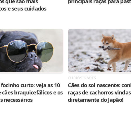
os que são mais
principais raças para pas
tos e seus cuidados
S
CURIOSIDADES
focinho curto: veja as 10
Cães do sol nascente: con
 cães braquicefálicos e os
raças de cachorros vindas
s necessários
diretamente do Japão!