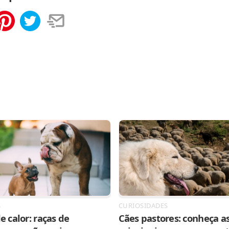
tilhar
Salvar
S
CURIOSIDADES
e calor: raças de
Cães pastores: conheça as