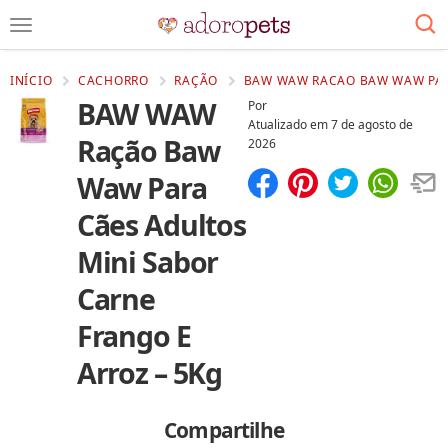
INÍCIO
CACHORRO
RAÇÃO
BAW WAW RACAO BAW WAW PARA
BAW WAW
Por
Atualizado em
7 de agosto de
Ração Baw
2026
Waw Para
Compartilhar
Salvar
Cães Adultos
Mini Sabor
Carne
Frango E
Arroz – 5Kg
Compartilhe