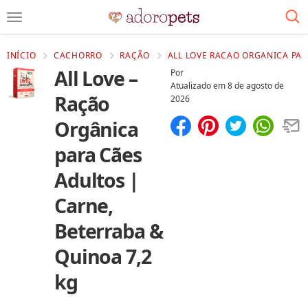
INÍCIO
CACHORRO
RAÇÃO
ALL LOVE RACAO ORGANICA PAR
All Love –
Por
Atualizado em
8 de agosto de
Ração
2026
Orgânica
Compartilhar
Salvar
para Cães
Adultos |
Carne,
Beterraba &
Quinoa 7,2
kg