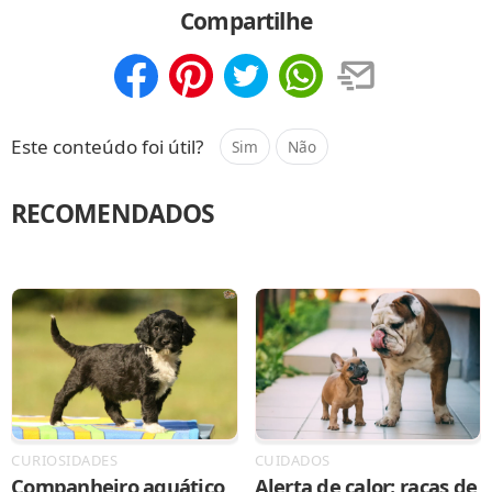
Compartilhe
Compartilhar
Salvar
Este conteúdo foi útil?
Sim
Não
RECOMENDADOS
CURIOSIDADES
CUIDADOS
Companheiro aquático
Alerta de calor: raças de