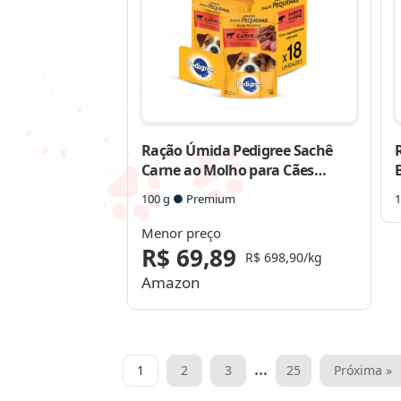
Ração Úmida Pedigree Sachê
Carne ao Molho para Cães
Adultos de Raças Pequenas
100 g ● Premium
1
Menor preço
R$ 69,89
R$ 698,90/kg
Amazon
Paginação
…
1
2
3
25
Próxima »