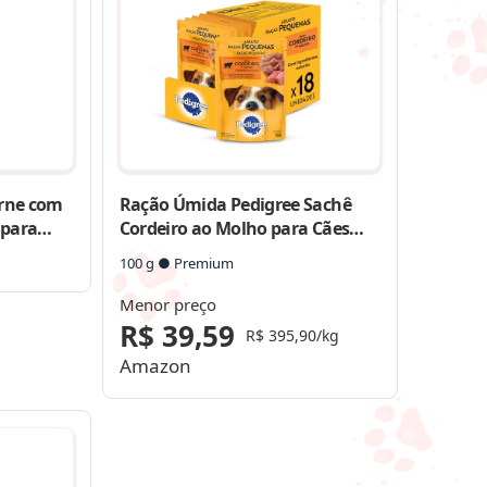
rne com
Ração Úmida Pedigree Sachê
 para
Cordeiro ao Molho para Cães
Adultos de Raças Pequenas
100 g ● Premium
Menor preço
R$ 39,59
R$ 395,90/kg
Amazon