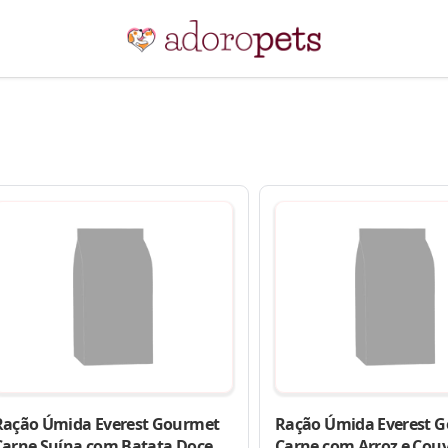
Ração Úmida Everest Gourmet
Ração Úmida Everest 
Carne Suína com Batata Doce e
Carne com Arroz e Cou