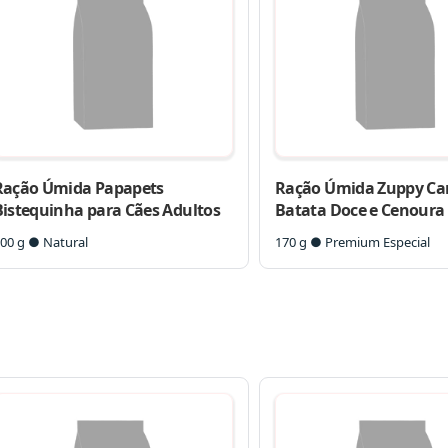
Ração Úmida Papapets
Ração Úmida Zuppy Ca
Bistequinha para Cães Adultos
Batata Doce e Cenoura
Cães Adultos
00 g ● Natural
170 g ● Premium Especial