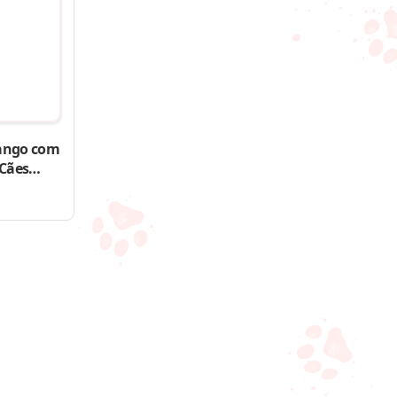
ango com
 Cães