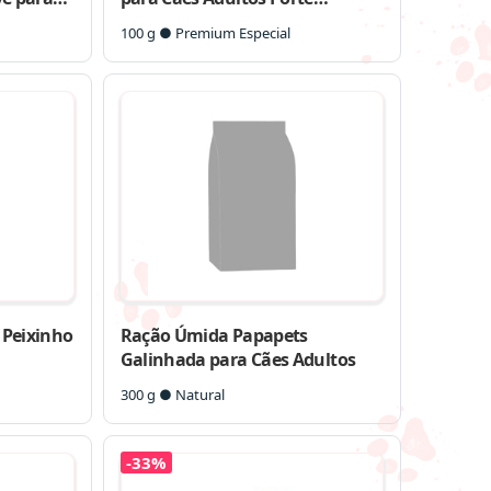
Pequeno e Minis Sabor Carne
100 g ● Premium Especial
 Peixinho
Ração Úmida Papapets
Galinhada para Cães Adultos
300 g ● Natural
-33%