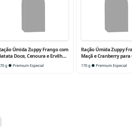
Ração Úmida Zuppy Frango com
Ração Úmida Zuppy Fr
Batata Doce, Cenoura e Ervilha
Maçã e Cranberry para
para Cães Adultos
Adultos
70 g ● Premium Especial
170 g ● Premium Especial