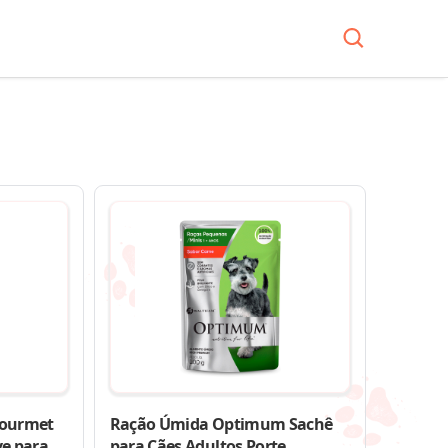
Gourmet
Ração Úmida Optimum Sachê
ve para
para Cães Adultos Porte