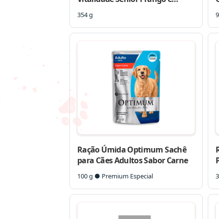
Vegetais para Cães Idosos
E
354 g
9
Ração Úmida Optimum Sachê
para Cães Adultos Sabor Carne
100 g ● Premium Especial
3