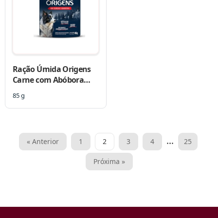
Ração Úmida Origens
Carne com Abóbora
para Cães Adultos
85 g
Paginação
…
« Anterior
1
2
3
4
25
de
Próxima »
posts