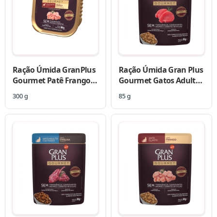
Ração Úmida GranPlus
Ração Úmida Gran Plus
Gourmet Patê Frango
Gourmet Gatos Adultos
para Cães Filhotes
Atum Sachê
300 g
85 g