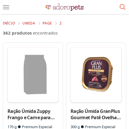
INÍCIO
UMIDA
PAGE
2
362 produtos
encontrados
Ração Úmida Zuppy
Ração Úmida GranPlus
Frango e Carne para
Gourmet Patê Ovelha
Cães Filhotes
para Cães Adultos
170 g ● Premium Especial
300 g ● Premium Especial