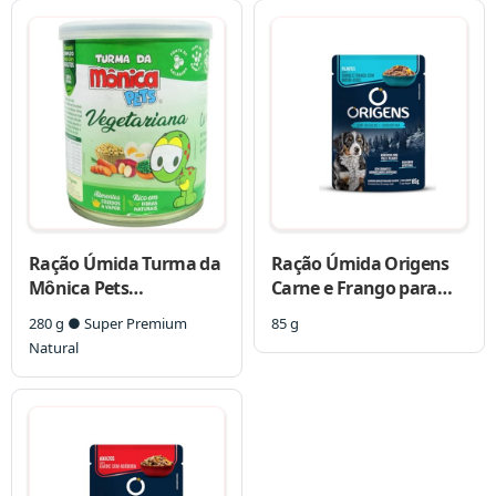
Ração Úmida Turma da
Ração Úmida Origens
Mônica Pets
Carne e Frango para
Vegetariana 280g Para
Cães Filhotes
280 g ● Super Premium
85 g
Cães Adultos
Natural