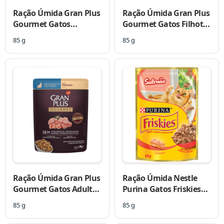
Ração Úmida Gran Plus
Ração Úmida Gran Plus
Gourmet Gatos
Gourmet Gatos Filhotes
Castrados Ovelha
Frango Sachê
85 g
85 g
Sachê
Ração Úmida Gran Plus
Ração Úmida Nestle
Gourmet Gatos Adultos
Purina Gatos Friskies
Castrado Frango Sachê
Salmão ao Molho Sachê
85 g
85 g