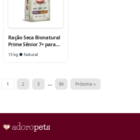
Ração Seca Bionatural
Prime Sênior 7+ para
Cães Idosos Porte
15 kg ● Natural
Médio e Grande
Paginação
…
1
2
3
96
Próxima »
de
posts