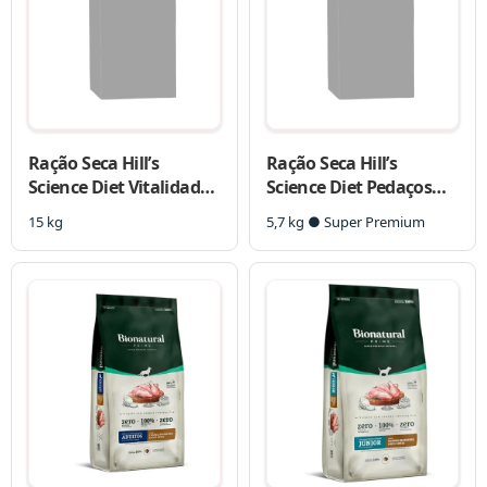
Ração Seca Hill’s
Ração Seca Hill’s
Science Diet Vitalidade
Science Diet Pedaços
Sênior Frango para
Pequenos para Cães
15 kg
5,7 kg ● Super Premium
Cães Idosos
Filhotes