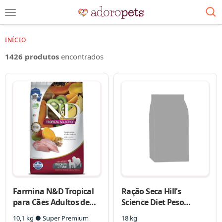
INÍCIO
1426 produtos
encontrados
Farmina N&D Tropical
Ração Seca Hill’s
para Cães Adultos de
Science Diet Peso
Raças Médias e
Perfeito Frango para
10,1 kg ● Super Premium
18 kg