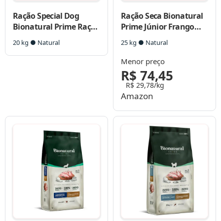
Ração Special Dog
Ração Seca Bionatural
Bionatural Prime Raças
Prime Júnior Frango
Médias e Grandes AD
para Cães Filhotes
20 kg ● Natural
25 kg ● Natural
Frango
Porte Médio e Grande
Menor preço
R$ 74,45
R$ 29,78/kg
Amazon