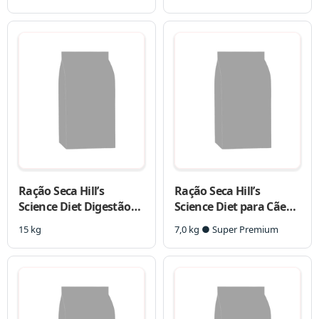
Grandes Sabor Frango,
Cães Adultos Porte
Cereais e Frutas
Pequeno e Mini
Tropicais 10,1Kg
Ração Seca Hill’s
Ração Seca Hill’s
Science Diet Digestão
Science Diet para Cães
Perfeita Frango para
Filhotes
15 kg
7,0 kg ● Super Premium
Cães Adultos Porte
Pequeno e Mini