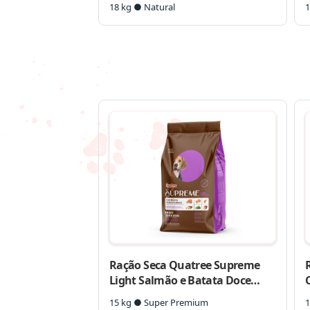
18 kg ● Natural
1
Ração Seca Quatree Supreme
Light Salmão e Batata Doce
C
Cães Adultos Todas as Raças
15 kg ● Super Premium
1