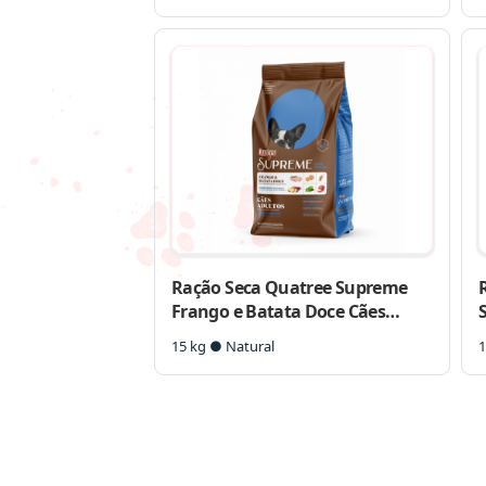
Ração Seca Quatree Supreme
Frango e Batata Doce Cães
Adultos Raças Pequenas
15 kg ● Natural
1