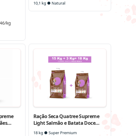
10,1 kg ● Natural
,46/kg
upreme
Ração Seca Quatree Supreme
Cães
Light Salmão e Batata Doce
e Grandes
Cães Adultos Todas as Raças
18 kg ● Super Premium