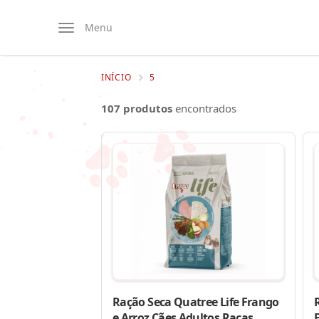
Menu
INÍCIO
5
107 produtos
encontrados
Ração Seca Quatree Life Frango
e Arroz Cães Adultos Raças
F