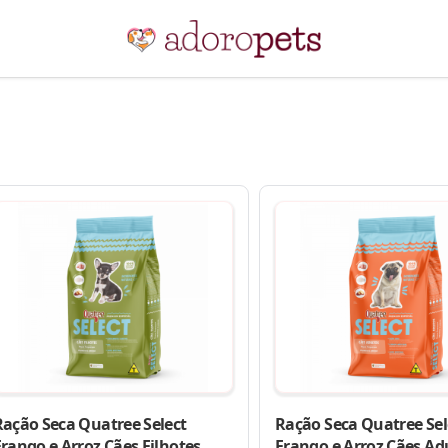
Ração Seca Quatree Select
Ração Seca Quatree Sel
rango e Arroz Cães Filhotes
Frango e Arroz Cães Ad