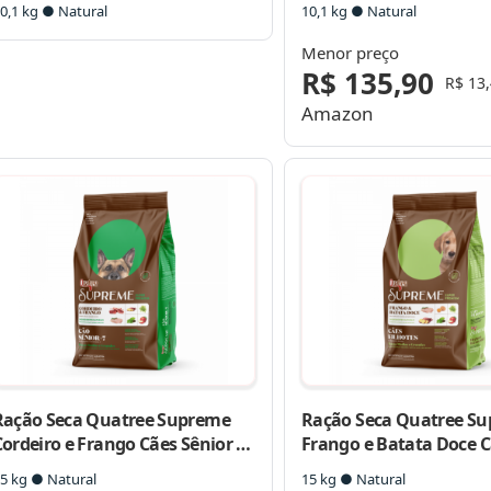
0,1 kg ● Natural
10,1 kg ● Natural
Menor preço
R$ 135,90
R$ 13
Amazon
Ração Seca Quatree Supreme
Ração Seca Quatree S
ordeiro e Frango Cães Sênior +7
Frango e Batata Doce 
Raças Médias e Grandes
Filhotes Raças Médias 
5 kg ● Natural
15 kg ● Natural