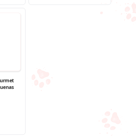
ourmet
quenas