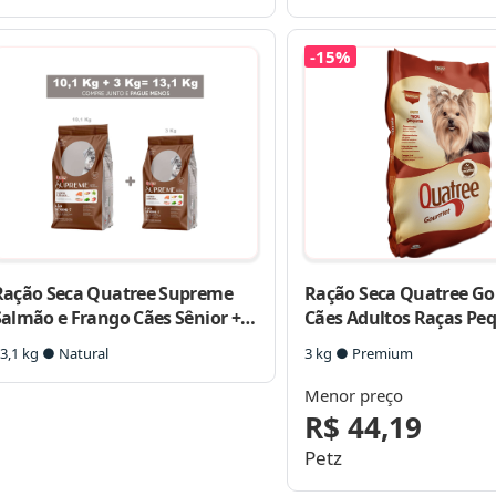
-15%
Ração Seca Quatree Supreme
Ração Seca Quatree G
Salmão e Frango Cães Sênior +7
Cães Adultos Raças Pe
Raças Pequenas
3,1 kg ● Natural
3 kg ● Premium
Menor preço
R$ 44,19
Petz