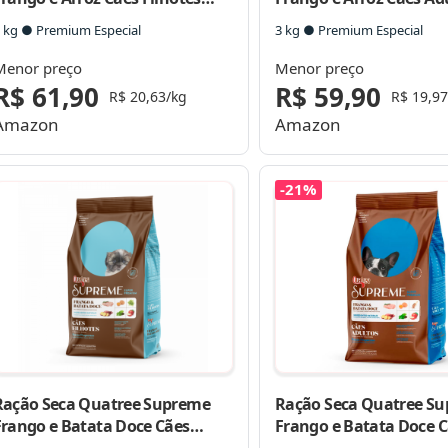
Raças Pequenas
Raças Pequenas
 kg ● Premium Especial
3 kg ● Premium Especial
Menor preço
Menor preço
R$ 61,90
R$ 59,90
R$ 20,63/kg
R$ 19,97
Amazon
Amazon
-21%
Ração Seca Quatree Supreme
Ração Seca Quatree S
Frango e Batata Doce Cães
Frango e Batata Doce 
Filhotes Raças Pequenas
Adultos Raças Pequena