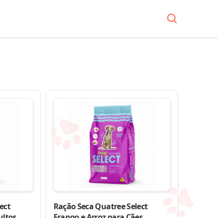
ect
Ração Seca Quatree Select
ultos
Frango e Arroz para Cães