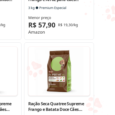
Filhotes Raças Médias e Grandes
3 kg ● Premium Especial
Menor preço
R$ 57,90
/kg
R$ 19,30/kg
Amazon
upreme
Ração Seca Quatree Supreme
Cães
Frango e Batata Doce Cães
s
Filhotes Raças Médias e Grandes