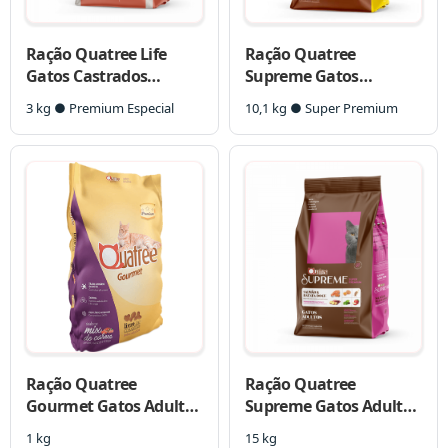
Ração Quatree Life
Ração Quatree
Gatos Castrados
Supreme Gatos
Salmão e Arroz
Castrados Frango e
3 kg ● Premium Especial
10,1 kg ● Super Premium
Batata Doce
Ração Quatree
Ração Quatree
Gourmet Gatos Adultos
Supreme Gatos Adultos
Mix De Carnes
Salmão e Batata doce
1 kg
15 kg