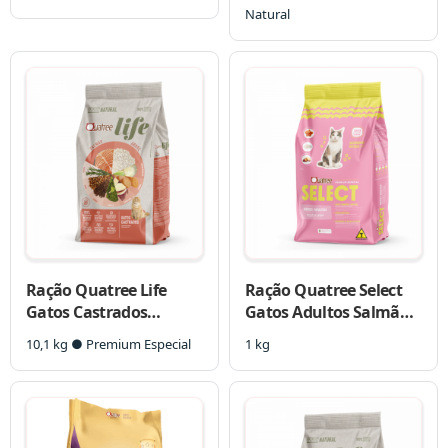
Batata Doce
Batata doce
Natural
Ração Quatree Life
Ração Quatree Select
Gatos Castrados
Gatos Adultos Salmão e
Salmão e Arroz
Arroz
10,1 kg ● Premium Especial
1 kg