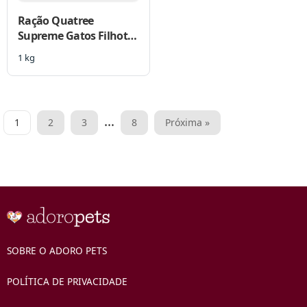
Ração Quatree
Supreme Gatos Filhotes
Salmão e Batata Doce
1 kg
Paginação
…
1
2
3
8
Próxima »
de
posts
SOBRE O ADORO PETS
POLÍTICA DE PRIVACIDADE