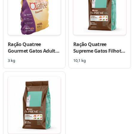
Ração Quatree
Ração Quatree
Gourmet Gatos Adultos
Supreme Gatos Filhotes
Mix De Carnes
Salmão e Batata Doce
3 kg
10,1 kg