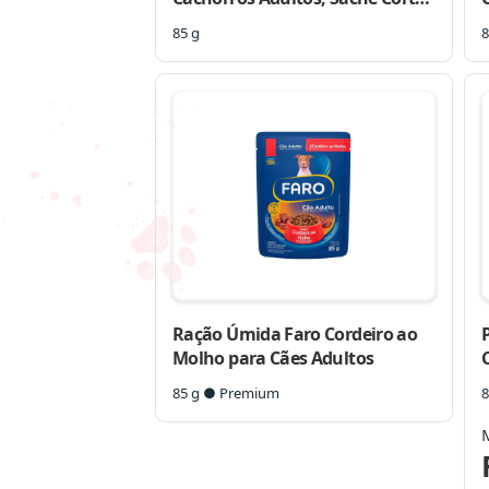
Selecionados Frango Marinado
S
85 g
8
ao Molho, 85g – 20 unidades
Ração Úmida Faro Cordeiro ao
Molho para Cães Adultos
85 g ● Premium
8