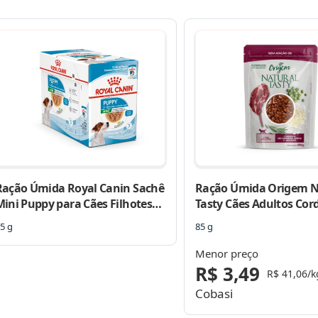
Ração Úmida Royal Canin Sachê
Ração Úmida Origem N
Mini Puppy para Cães Filhotes
Tasty Cães Adultos Cord
de Raças Pequenas 85g
Arroz e Legumes
5 g
85 g
Menor preço
R$ 3,49
R$ 41,06/k
Cobasi