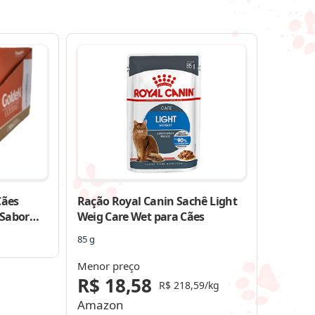
Cães
Ração Royal Canin Sachê Light
 Sabor
Weig Care Wet para Cães
0
85 g
Menor preço
R$ 18,58
R$ 218,59/kg
Amazon