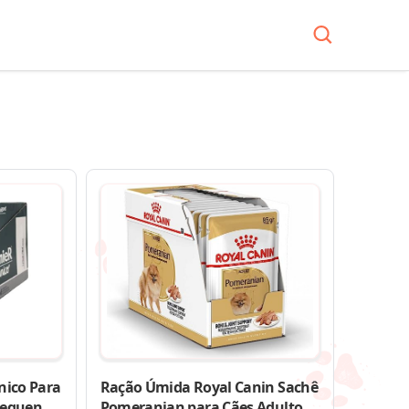
nico Para
Ração Úmida Royal Canin Sachê
 Pequeno
Pomeranian para Cães Adultos