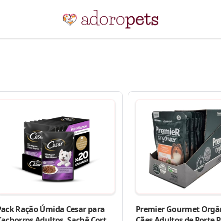
Pack Ração Úmida Cesar para
Premier Gourmet Orgâ
Cachorros Adultos, Sachê Cortes
Cães Adultos de Porte