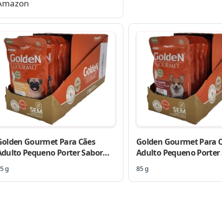
Amazon
Golden Gourmet Para Cães
Golden Gourmet Para 
Adulto Pequeno Porter Sabor
Adulto Pequeno Porter
Frango 85g- Caixa com 20
Carne 85g- Caixa com 2
5 g
85 g
unidades
unidades