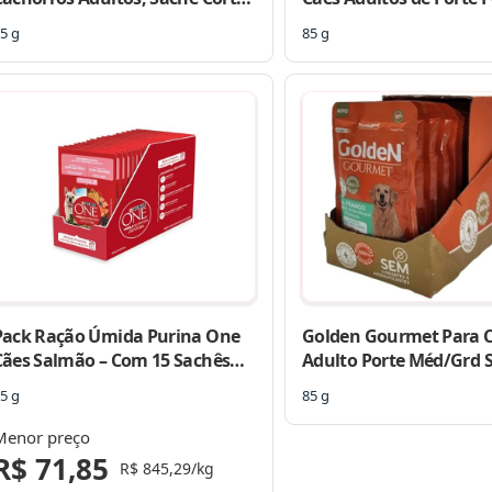
elecionados Filé Mignon, 85g –
Sabor Frango, Chia e Q
5 g
85 g
20 unidades
85g – Caixa com 20 uni
Pack Ração Úmida Purina One
Golden Gourmet Para 
Cães Salmão – Com 15 Sachês
Adulto Porte Méd/Grd 
85g
Frango 85g – Caixa com
5 g
85 g
unidades
Menor preço
R$ 71,85
R$ 845,29/kg