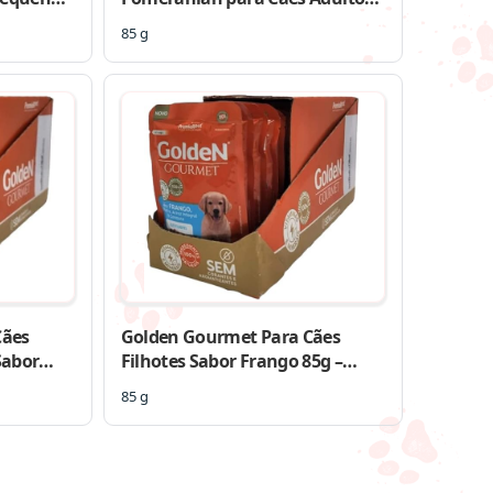
uinoa
da Raça Pomerânia 85g
85 g
dades
Cães
Golden Gourmet Para Cães
Sabor
Filhotes Sabor Frango 85g –
 20
Caixa com 20 unidades
85 g