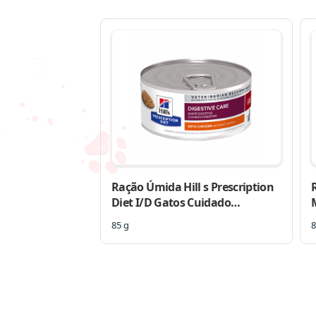
Ração Úmida Hill s Prescription
Diet I/D Gatos Cuidado
Digestivo
85 g
8