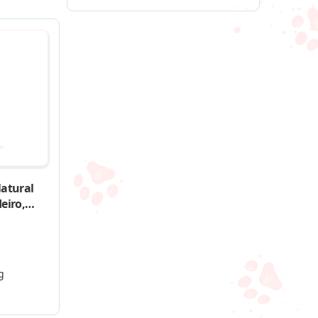
atural
eiro,
g