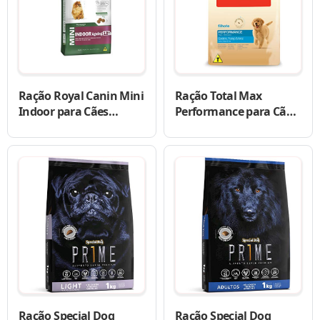
Ração Royal Canin Mini
Ração Total Max
Indoor para Cães
Performance para Cães
Adultos de Raças
Filhotes
Pequenas
Ração Special Dog
Ração Special Dog