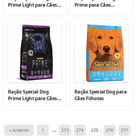
Prime Light para Cães
Prime para Cães
Adultos de Raças
Adultos
Pequenas
Ração Special Dog
Ração Special Dog para
Prime Light para Cães
Cães Filhotes
Adultos de Raças
Pequenas
Paginação
…
« Anterior
1
273
274
275
276
277