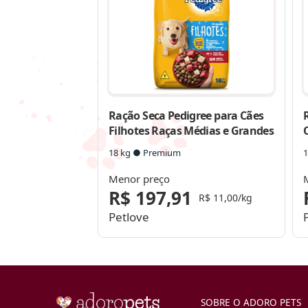
Ração Seca Pedigree para Cães
Filhotes Raças Médias e Grandes
18 kg ● Premium
1
Menor preço
R$ 197,91
R$ 11,00/kg
Petlove
SOBRE O ADORO PETS