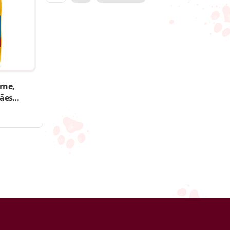
de
posts
rne,
Cães
e Grandes