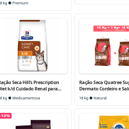
8 kg ● Premium
ação Seca Hill’s Prescription
Ração Seca Quatree S
Diet k/d Cuidado Renal para
Dermato Cordeiro e Sa
Gatos Adultos
Cães Adultos
8 kg ● Medicamentosa
18 kg ● Natural
-10%