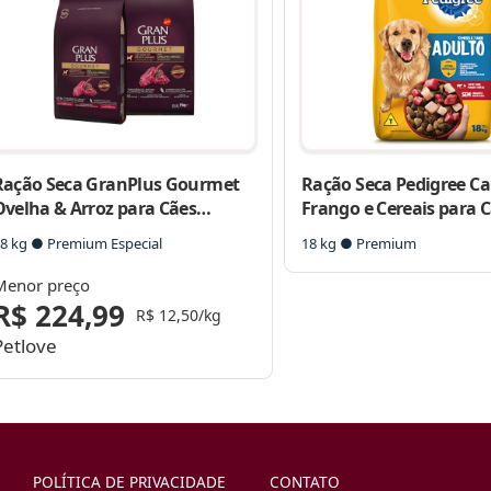
Ração Seca GranPlus Gourmet
Ração Seca Pedigree Ca
Ovelha & Arroz para Cães
Frango e Cereais para 
Adultos Raças Médias e Grandes
Adultos Raças Médias 
8 kg ● Premium Especial
18 kg ● Premium
Menor preço
R$ 224,99
R$ 12,50/kg
Petlove
POLÍTICA DE PRIVACIDADE
CONTATO