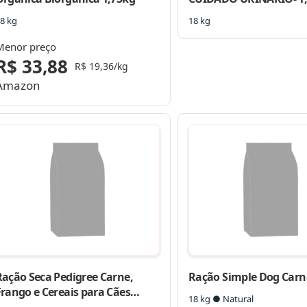
8 kg
18 kg
Menor preço
R$ 33,88
R$ 19,36/kg
Amazon
Ração Seca Pedigree Carne,
Ração Simple Dog Carn
Frango e Cereais para Cães
18 kg ● Natural
ilhotes