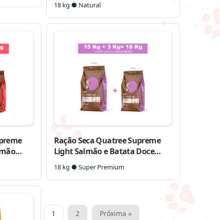
18 kg ● Natural
upreme
Ração Seca Quatree Supreme
lmão
Light Salmão e Batata Doce
Cães Adultos Todas as Raças
18 kg ● Super Premium
Paginação
1
2
Próxima »