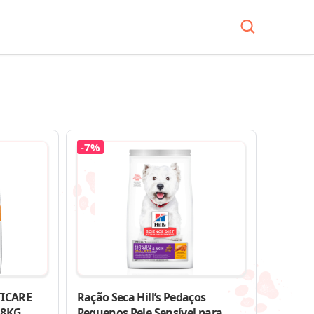
-7%
TICARE
Ração Seca Hill’s Pedaços
,8KG
Pequenos Pele Sensível para