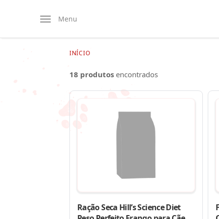
Menu
INÍCIO
18 produtos
encontrados
Ração Seca Hill’s Science Diet
Peso Perfeito Frango para Cães