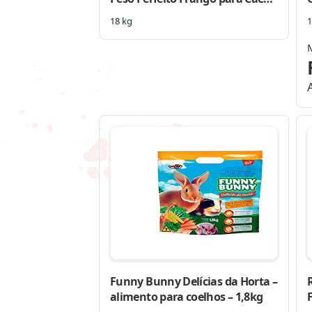
Adultos Porte Pequeno e Mini
18 kg
1
Funny Bunny Delícias da Horta –
alimento para coelhos – 1,8kg
F