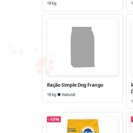
18 kg
1
Ração Simple Dog Frango
R
18 kg ● Natural
1
-10%