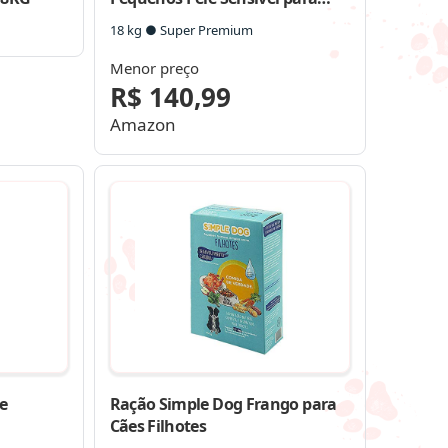
Cães Adultos
18 kg ● Super Premium
Menor preço
R$ 140,99
Amazon
e
Ração Simple Dog Frango para
Cães Filhotes