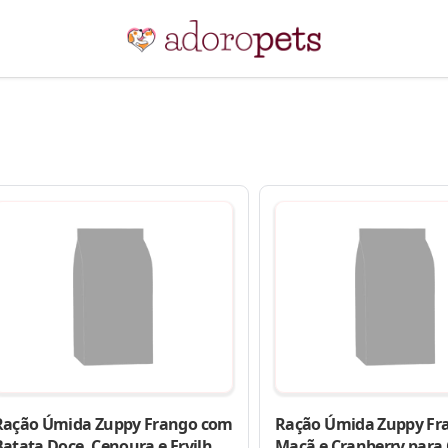
Ração Úmida Zuppy Frango com
Ração Úmida Zuppy Fr
Batata Doce, Cenoura e Ervilha
Maçã e Cranberry para