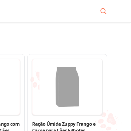
ango com
Ração Úmida Zuppy Frango e
 Cães
Carne para Cães Filhotes