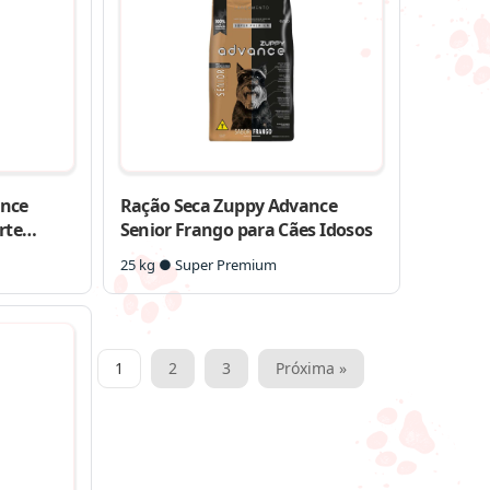
ance
Ração Seca Zuppy Advance
rte
Senior Frango para Cães Idosos
25 kg ● Super Premium
Paginação
1
2
3
Próxima »
de
posts