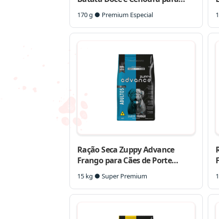
Cães Adultos
170 g ● Premium Especial
1
Ração Seca Zuppy Advance
Frango para Cães de Porte
Médio e Grande
15 kg ● Super Premium
1