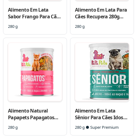
Alimento Em Lata
Alimento Em Lata Para
Sabor Frango Para Cães
Cães Recupera 280g
Castrados E Com
Papapets
280 g
280 g
Sobrepeso 280g
PapaPets
Alimento Natural
Alimento Em Lata
Papapets Papagatos
Sênior Para Cães Idosos
Para Gatos Adultos
280g Papapets
280 g
280 g ● Super Premium