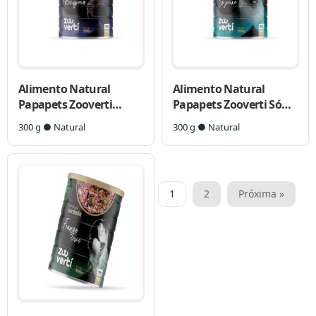
Alimento Natural
Alimento Natural
Papapets Zooverti
Papapets Zooverti Só
Recupera para Cães
Peixe para Cães
300 g ● Natural
300 g ● Natural
Paginação
1
2
Próxima »
de
posts