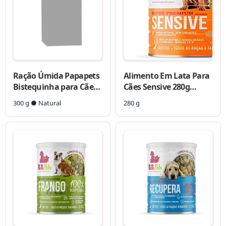
Ração Úmida Papapets
Alimento Em Lata Para
Bistequinha para Cães
Cães Sensive 280g
Adultos
Papapets
300 g ● Natural
280 g