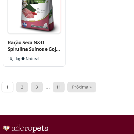
Ração Seca N&D
Spirulina Suínos e Goji
Berry para Cães
10,1 kg ● Natural
Filhotes de Raças
Médias e Grandes
Paginação
…
1
2
3
11
Próxima »
de
posts