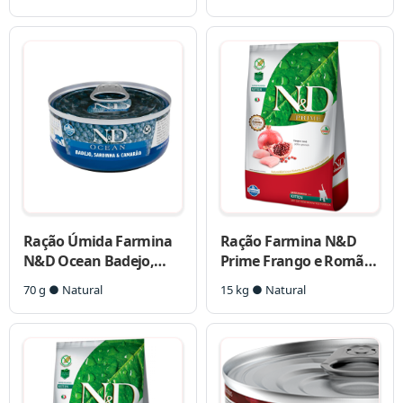
para Gatos Adultos
Ração Úmida Farmina
Ração Farmina N&D
N&D Ocean Badejo,
Prime Frango e Romã
Sardinha & Camarão
Gatos Filhotes
70 g ● Natural
15 kg ● Natural
para Gatos Adultos