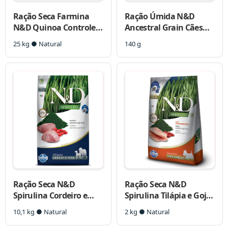
Ração Seca Farmina
Ração Úmida N&D
N&D Quinoa Controle
Ancestral Grain Cães
de Peso para Cães
Adultos Frango e Romã
25 kg ● Natural
140 g
Adultos Porte Mini
Ração Seca N&D
Ração Seca N&D
Spirulina Cordeiro e
Spirulina Tilápia e Goji
Goji Berry para Cães
Berry para Cães Adultos
10,1 kg ● Natural
2 kg ● Natural
Adultos de Raças
de Raças Minis