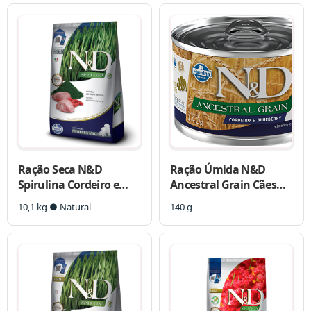
Médias e Grandes
Ração Seca N&D
Ração Úmida N&D
Spirulina Cordeiro e
Ancestral Grain Cães
Goji Berry para Cães
Adultos Cordeiro e
10,1 kg ● Natural
140 g
Filhotes de Raças
Blueberry
Médias e Grandes