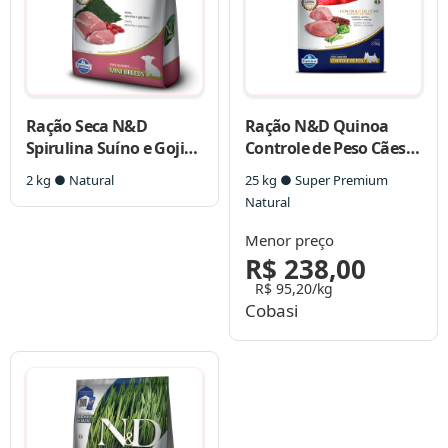
Ração Seca N&D
Ração N&D Quinoa
Spirulina Suíno e Goji
Controle de Peso Cães
Berry para Cães
Adultos Raças Mini
2 kg ● Natural
25 kg ● Super Premium
Filhotes de Raças Minis
Cordeiro
Natural
Menor preço
R$ 238,00
R$ 95,20/kg
Cobasi