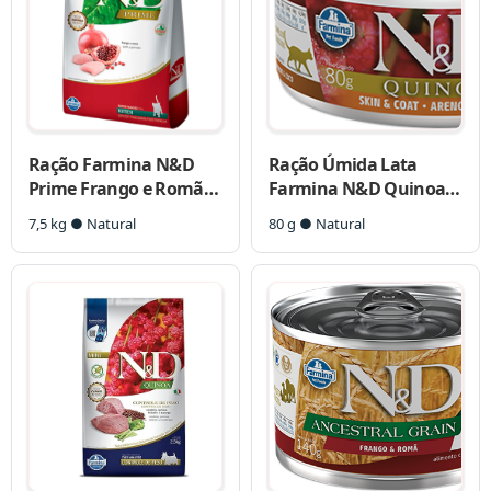
Ração Farmina N&D
Ração Úmida Lata
Prime Frango e Romã
Farmina N&D Quinoa
Gatos Filhotes
Skin & Coat Arenque &
7,5 kg ● Natural
80 g ● Natural
Coco para Gatos
Adultos