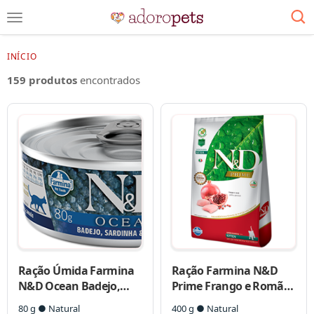
INÍCIO
159 produtos
encontrados
Ração Úmida Farmina
Ração Farmina N&D
N&D Ocean Badejo,
Prime Frango e Romã
Sardinha & Camarão
Gatos Filhotes
80 g ● Natural
400 g ● Natural