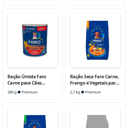
Ração Úmida Faro
Ração Seca Faro Carne,
Carne para Cães
Frango e Vegetais para
Adultos
Cães Adultos Porte
280 g ● Premium
2,7 kg ● Premium
Pequeno