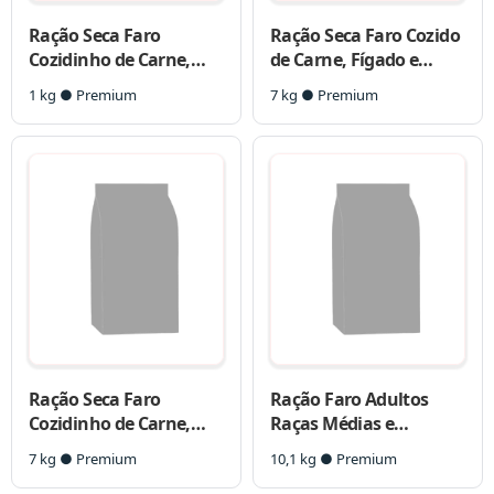
Ração Seca Faro
Ração Seca Faro Cozido
Cozidinho de Carne,
de Carne, Fígado e
Fígado e Frango para
Cereais para Cães
1 kg ● Premium
7 kg ● Premium
Cães Filhotes
Adultos Raças Médias e
Grandes
Ração Seca Faro
Ração Faro Adultos
Cozidinho de Carne,
Raças Médias e
Fígado e Frango para
Grandes Cozido de
7 kg ● Premium
10,1 kg ● Premium
Cães Filhotes
Carne, Fígado e Cereais