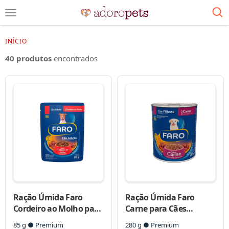
INÍCIO
40 produtos
encontrados
Ração Úmida Faro
Ração Úmida Faro
Cordeiro ao Molho para
Carne para Cães
Cães Adultos
Filhotes
85 g ● Premium
280 g ● Premium