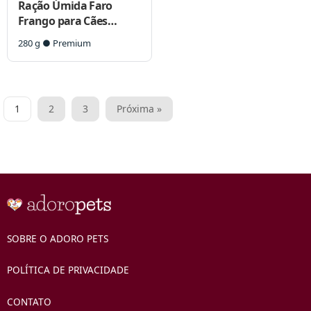
Ração Úmida Faro
Frango para Cães
Adultos
280 g ● Premium
Paginação
1
2
3
Próxima »
de
posts
SOBRE O ADORO PETS
POLÍTICA DE PRIVACIDADE
CONTATO