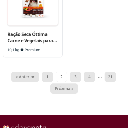
Ração Seca Óttima
Carne e Vegetais para
Cães Adultos
10,1 kg ● Premium
Paginação
…
« Anterior
1
2
3
4
21
de
Próxima »
posts