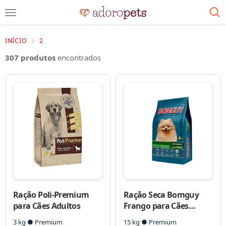
INÍCIO
2
307 produtos
encontrados
Ração Poli-Premium
Ração Seca Bomguy
para Cães Adultos
Frango para Cães
Adultos Raças
3 kg ● Premium
15 kg ● Premium