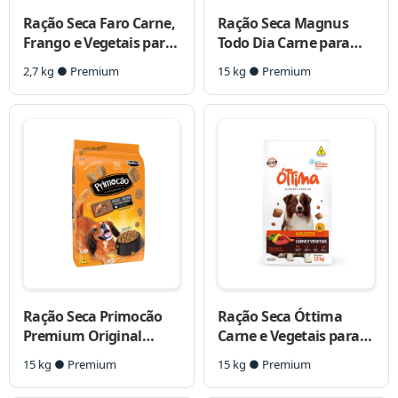
Ração Seca Faro Carne,
Ração Seca Magnus
Frango e Vegetais para
Todo Dia Carne para
Cães Adultos Porte
Cães Adultos
2,7 kg ● Premium
15 kg ● Premium
Pequeno
Ração Seca Primocão
Ração Seca Óttima
Premium Original
Carne e Vegetais para
Carne e Frango para
Cães Adultos
15 kg ● Premium
15 kg ● Premium
Cães Adultos de Raças
Médias e Grandes