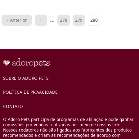
Grandes
Paginação
…
« Anterior
1
278
279
280
de
posts
SOBRE O ADORO PETS
POLÍTICA DE PRIVACIDADE
CONTATO
O Adoro Pets participa de programas de afiliação e pode ganhar
comissões por vendas realizadas por meio de nossos links.
Nossos redatores não são ligados aos fabricantes dos produtos
recomendados e criam as recomendações de acordo com