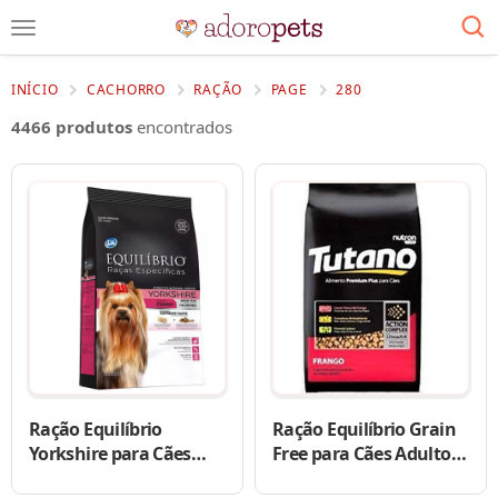
INÍCIO
CACHORRO
RAÇÃO
PAGE
280
4466 produtos
encontrados
Ração Equilíbrio
Ração Equilíbrio Grain
Yorkshire para Cães
Free para Cães Adultos
Adultos
de Raças Médias e