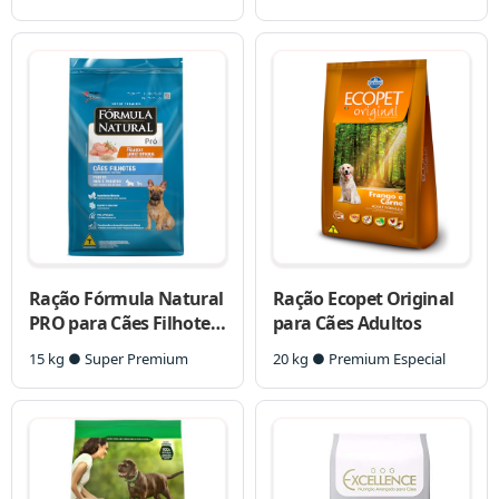
Grandes
Ração Fórmula Natural
Ração Ecopet Original
PRO para Cães Filhotes
para Cães Adultos
de Raças Mini e
15 kg ● Super Premium
20 kg ● Premium Especial
Pequenas