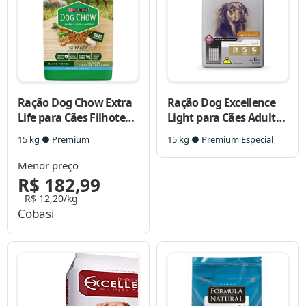
Ração Dog Chow Extra
Ração Dog Excellence
Life para Cães Filhotes
Light para Cães Adultos
de Todas as Raças
de Raças Médias e
15 kg ● Premium
15 kg ● Premium Especial
Grandes
Menor preço
R$ 182,99
R$ 12,20/kg
Cobasi