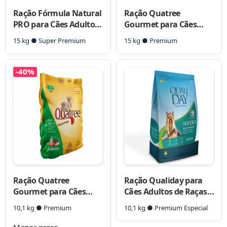
Ração Fórmula Natural
Ração Quatree
PRO para Cães Adultos
Gourmet para Cães
de Raças Mini e
Filhotes
15 kg ● Super Premium
15 kg ● Premium
Pequenas
-40%
Ração Quatree
Ração Qualiday para
Gourmet para Cães
Cães Adultos de Raças
Filhotes
Pequenas
10,1 kg ● Premium
10,1 kg ● Premium Especial
Menor preço