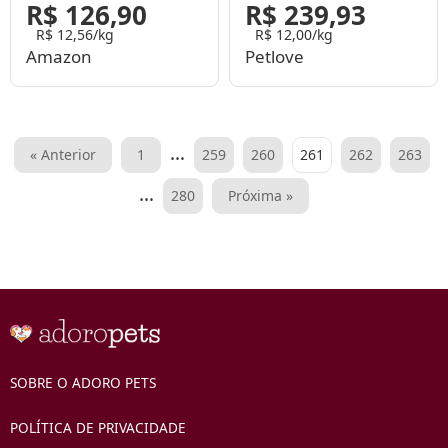
R$ 126,90
R$ 239,93
R$ 12,56/kg
R$ 12,00/kg
Amazon
Petlove
Paginação
…
« Anterior
1
259
260
261
262
263
de
…
280
Próxima »
posts
SOBRE O ADORO PETS
POLÍTICA DE PRIVACIDADE