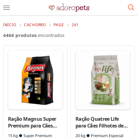
INÍCIO
CACHORRO
PAGE
261
4466 produtos
encontrados
Ração Magnus Super
Ração Quatree Life
Premium para Cães
para Cães Filhotes de
Adultos
Raças Médias e
15 kg ● Super Premium
20 kg ● Premium Especial