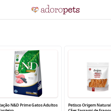
Ração N&D Prime Gatos Adultos
Petisco Origem Natural
Cordeiro
Cães Sassami de Frang