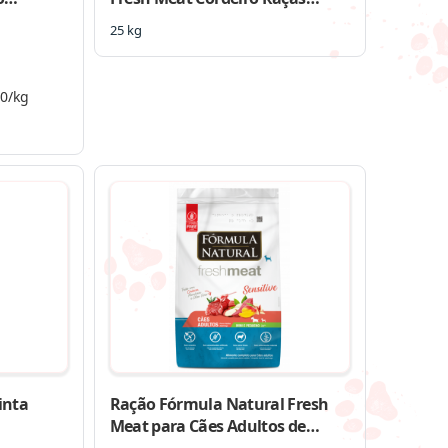
Médias e Grande
25 kg
00/kg
inta
Ração Fórmula Natural Fresh
Meat para Cães Adultos de
Raças Mini e Pequena