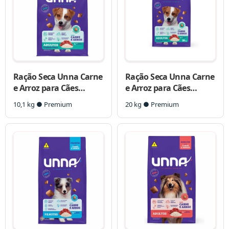
Ração Seca Unna Carne
Ração Seca Unna Carne
e Arroz para Cães
e Arroz para Cães
Adultos Porte Pequeno
Adultos Porte Pequeno
10,1 kg ● Premium
20 kg ● Premium